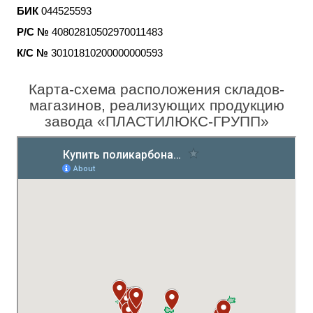
БИК
044525593
Р/С №
40802810502970011483
К/С №
30101810200000000593
Карта-схема расположения складов-
магазинов, реализующих продукцию
завода «ПЛАСТИЛЮКС-ГРУПП»