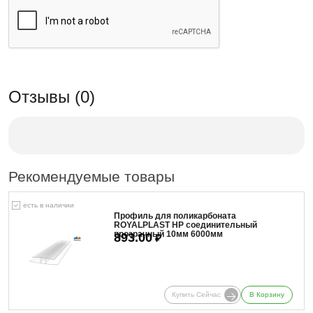
Отзывы (0)
Рекомендуемые товары
есть в наличии
Профиль для поликарбоната
ROYALPLAST HP соединительный
прозрачный 10мм 6000мм
893.00
₽
Купить Сейчас
В Корзину