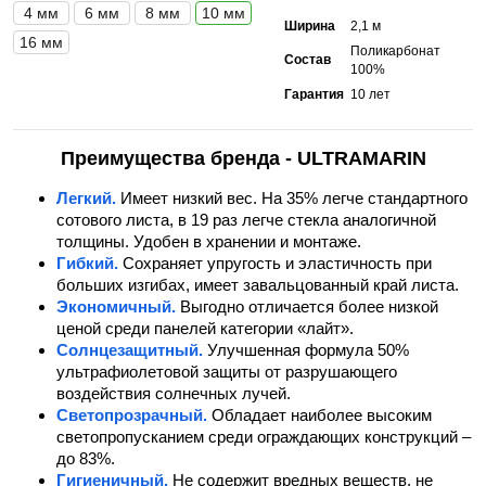
4 мм
6 мм
8 мм
10 мм
Ширина
2,1 м
16 мм
Поликарбонат
Состав
100%
Гарантия
10 лет
Преимущества бренда - ULTRAMARIN
Легкий.
Имеет низкий вес. На 35% легче стандартного
сотового листа, в 19 раз легче стекла аналогичной
толщины. Удобен в хранении и монтаже.
Гибкий.
Сохраняет упругость и эластичность при
больших изгибах, имеет завальцованный край листа.
Экономичный.
Выгодно отличается более низкой
ценой среди панелей категории «лайт».
Солнцезащитный.
Улучшенная формула 50%
ультрафиолетовой защиты от разрушающего
воздействия солнечных лучей.
Светопрозрачный.
Обладает наиболее высоким
светопропусканием среди ограждающих конструкций –
до 83%.
Гигиеничный.
Не содержит вредных веществ, не