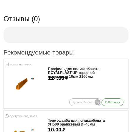
Отзывы (0)
Рекомендуемые товары
есть в наличии
Профиль для поликарбоната
ROYALPLAST UP торцевой
оранжевый 10мм 2100мм
124.00
₽
Купить Сейчас
В Корзину
доступен под заказ
Термошайба для поликарбоната
УП500 оранжевый D=40мм
10.00
₽