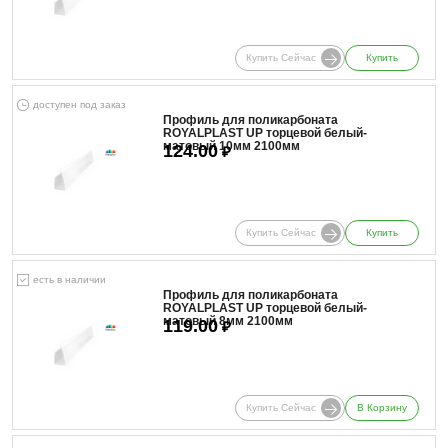
Купить Сейчас
Купить
доступен под заказ
Профиль для поликарбоната
ROYALPLAST UP торцевой белый-
матовый 10мм 2100мм
124.00
₽
Купить Сейчас
Купить
есть в наличии
Профиль для поликарбоната
ROYALPLAST UP торцевой белый-
матовый 8мм 2100мм
119.00
₽
Купить Сейчас
В Корзину