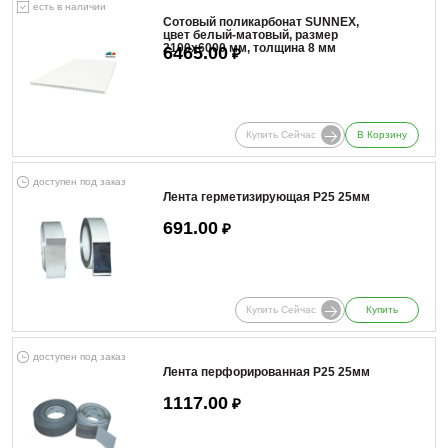
есть в наличии
Сотовый поликарбонат SUNNEX,
цвет белый-матовый, размер
2100x6000 мм, толщина 8 мм
6465.00
₽
Купить Сейчас
В Корзину
доступен под заказ
Лента герметизирующая Р25 25мм
691.00
₽
Купить Сейчас
Купить
доступен под заказ
Лента перфорированная Р25 25мм
1117.00
₽